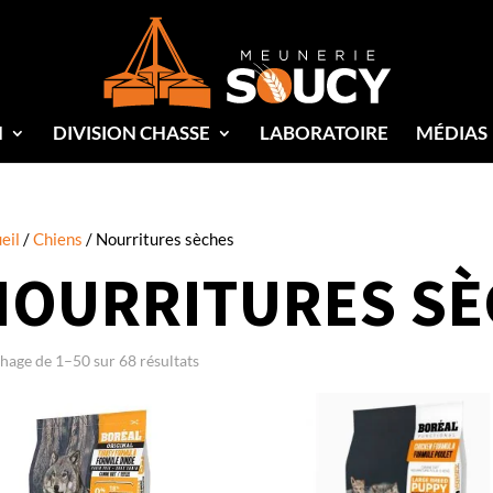
N
DIVISION CHASSE
LABORATOIRE
MÉDIAS
eil
/
Chiens
/ Nourritures sèches
NOURRITURES SÈ
chage de 1–50 sur 68 résultats