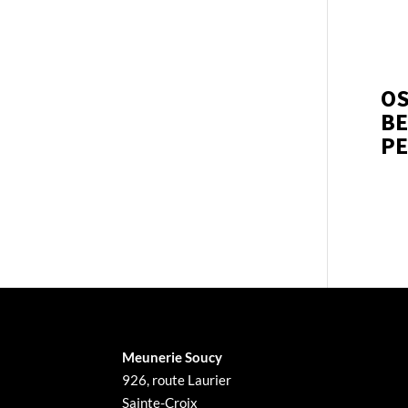
OS
BE
PE
Meunerie Soucy
926, route Laurier
Sainte-Croix