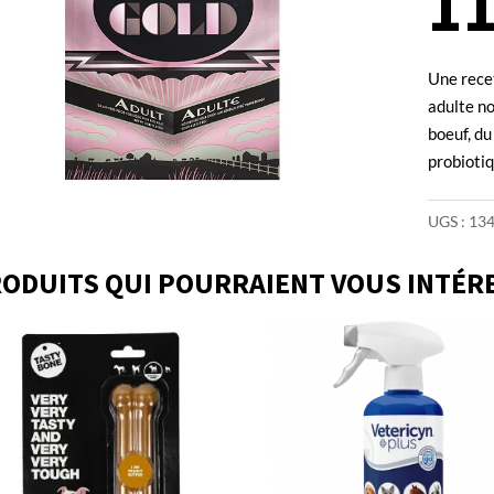
1
Une recet
adulte n
boeuf, du
probiotiq
UGS :
13
ODUITS QUI POURRAIENT VOUS INTÉR