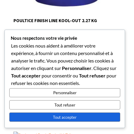
POULTICE FINISH LINE KOOL-OUT 2.27 KG
Nous respectons votre vie privée
Les cookies nous aident à améliorer votre
POULTICE ORIGINAL 2.27 KG
expérience, à fournir un contenu personnalisé et à
analyser le trafic. Vous pouvez choisir les cookies à
autoriser en cliquant sur
Personnaliser
. Cliquez sur
Tout accepter
pour consentir ou
Tout refuser
pour
refuser les cookies non essentiels.
PSYLLIUM DEFENSE 3 KG (LOZANA)
Personnaliser
Tout refuser
REDMOND ROCK AVEC CORDE 2.27 KG
Tout accepter