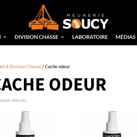
N
DIVISION CHASSE
LABORATOIRE
MÉDIAS
eil
/
Division Chasse
/ Cache odeur
CACHE ODEUR
ultats affichés