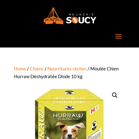
Home
/
Chiens
/
Nourritures sèches
/ Moulée Chien
Hurraw Déshydratée Dinde 10 kg