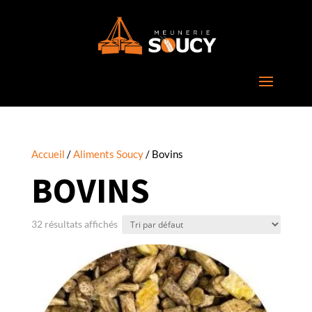
Accueil
/
Aliments Soucy
/ Bovins
BOVINS
32 résultats affichés