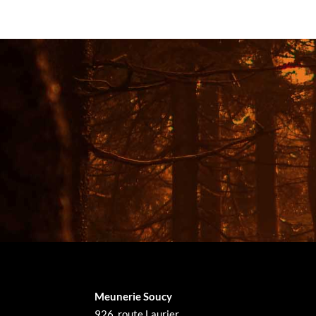
Meunerie Soucy
926, route Laurier