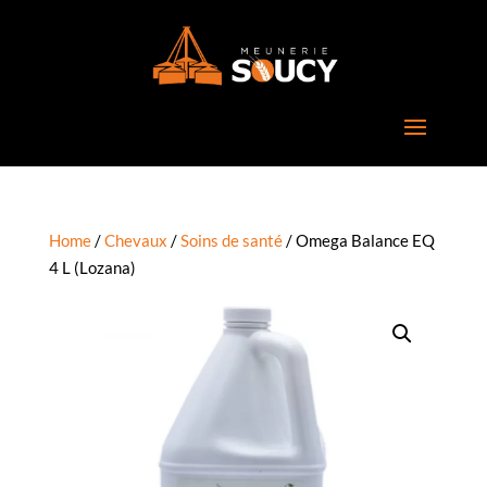
Home
/
Chevaux
/
Soins de santé
/ Omega Balance EQ
4 L (Lozana)