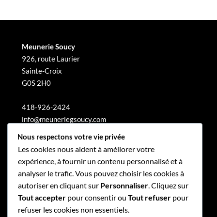
Meunerie Soucy
926, route Laurier
Sainte-Croix
G0S 2H0
418-926-2424
info@meuneriegsoucy.com
Nous respectons votre vie privée
Les cookies nous aident à améliorer votre
expérience, à fournir un contenu personnalisé et à
analyser le trafic. Vous pouvez choisir les cookies à
autoriser en cliquant sur
Personnaliser
. Cliquez sur
Tout accepter
pour consentir ou
Tout refuser
pour
refuser les cookies non essentiels.