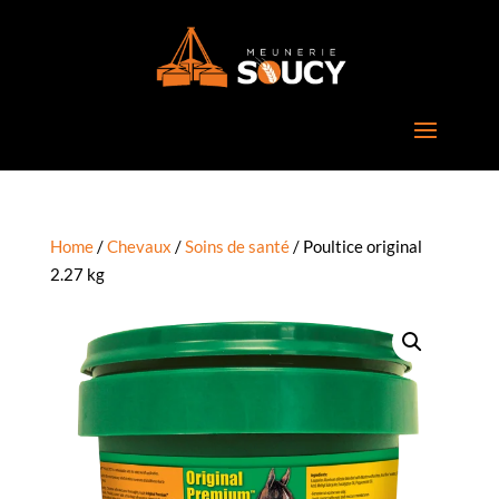
Home
/
Chevaux
/
Soins de santé
/ Poultice original
2.27 kg