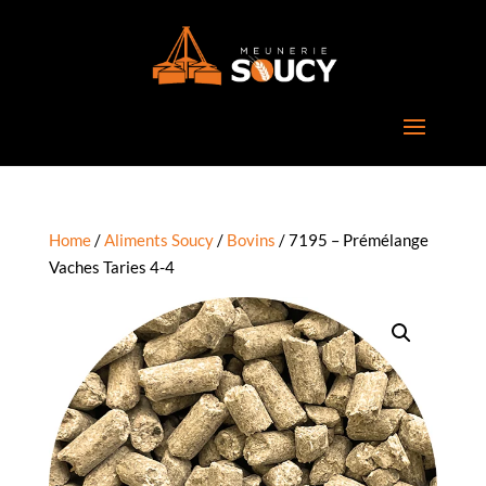
Home
/
Aliments Soucy
/
Bovins
/ 7195 – Prémélange
Vaches Taries 4-4