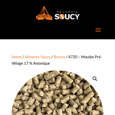
Home
/
Aliments Soucy
/
Bovins
/ 4720 – Moulée Pré-
Vêlage 17 % Anionique