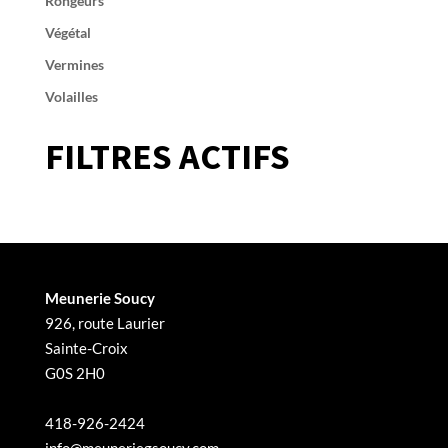
Rongeurs
Végétal
Vermines
Volailles
FILTRES ACTIFS
Meunerie Soucy
926, route Laurier
Sainte-Croix
G0S 2H0
418-926-2424
info@meuneriegsoucy.com