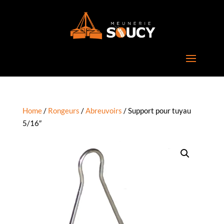
Home
/
Rongeurs
/
Abreuvoirs
/ Support pour tuyau
5/16″