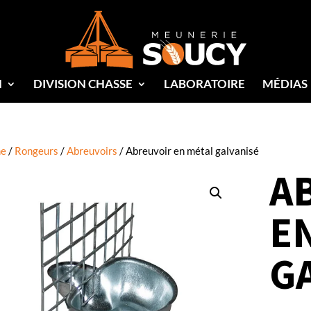
N
DIVISION CHASSE
LABORATOIRE
MÉDIAS
e
/
Rongeurs
/
Abreuvoirs
/ Abreuvoir en métal galvanisé
A
E
G