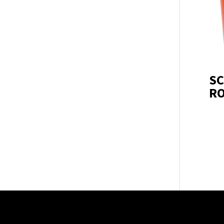
SC
RO