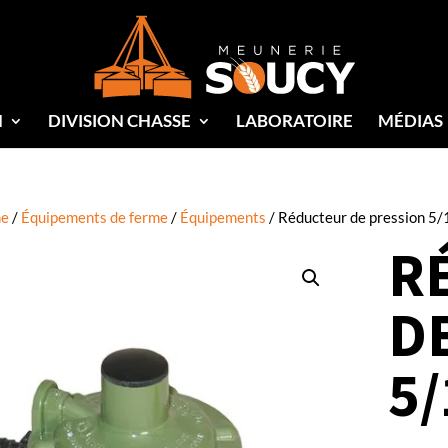
N
DIVISION CHASSE
LABORATOIRE
MÉDIAS
e
/
Équipements de ferme
/
Équipements
/ Réducteur de pression 5/
R
D
5/