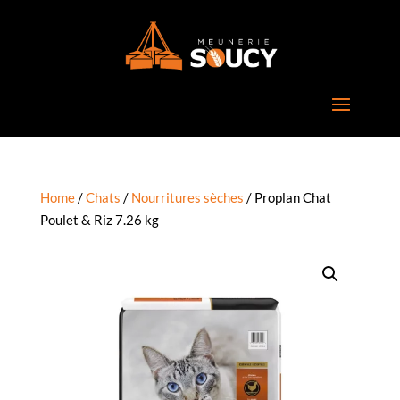
Home
/
Chats
/
Nourritures sèches
/ Proplan Chat
Poulet & Riz 7.26 kg