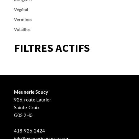
Végétal
Vermines
Volailles
FILTRES ACTIFS
Meunerie Soucy
926, route Laurier
Sainte-Croix
G0S 2H0
418-926-2424
info@meuneriegsoucy.com