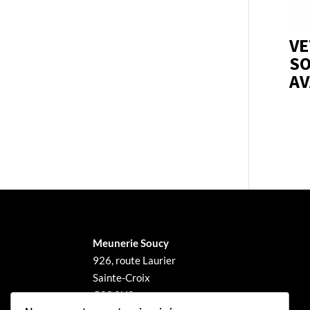
VE
SO
AV
Meunerie Soucy
926, route Laurier
Sainte-Croix
G0S 2H0