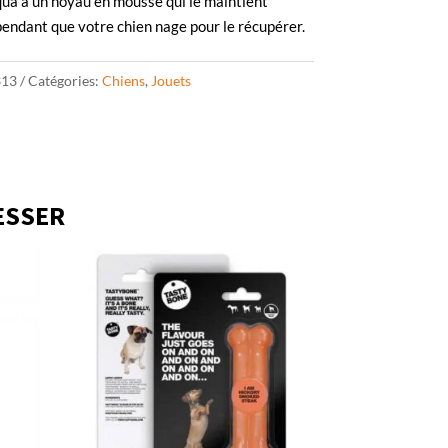
Aqua a un noyau en mousse qui le maintient
pendant que votre chien nage pour le récupérer.
313
Catégories:
Chiens
,
Jouets
ESSER