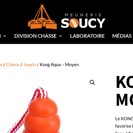
N
DIVISION CHASSE
LABORATOIRE
MÉDIAS
e
/
Chiens
/
Jouets
/ Kong Aqua – Moyen
K
M
Le KONG 
favorise l