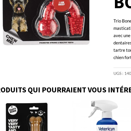
B
Trio Bone
masticati
avec une 
dentaires
tartre to
chien for
UGS :
14
ODUITS QUI POURRAIENT VOUS INTÉR