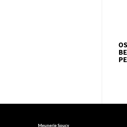
OS
BE
PE
Meunerie Soucy