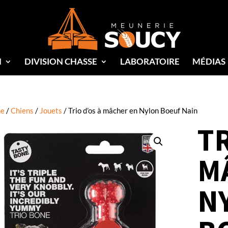
N
DIVISION CHASSE
LABORATOIRE
MÉDIAS
e
/
Chiens
/
Jouets
/ Trio d’os à mâcher en Nylon Boeuf Nain
TR
M
N