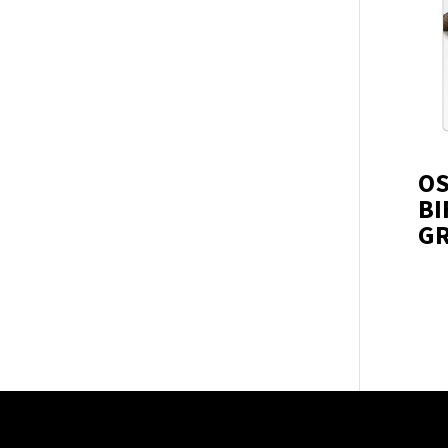
OS
BI
G