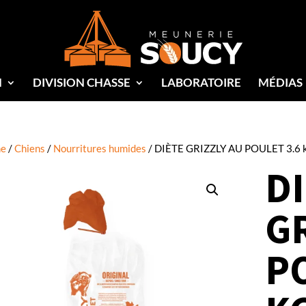
N
DIVISION CHASSE
LABORATOIRE
MÉDIAS
e
/
Chiens
/
Nourritures humides
/ DIÈTE GRIZZLY AU POULET 3.6 
D
GR
P