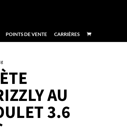
POINTS DE VENTE
CARRIÈRES
kg
IÈTE
IZZLY AU
OULET 3.6