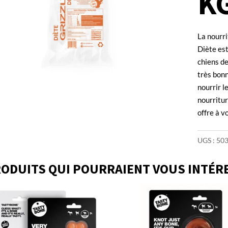
K
La nourri
Diète est
chiens de
très bonn
nourrir l
nourritur
offre à v
UGS :
50
ODUITS QUI POURRAIENT VOUS INTÉR