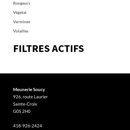
Rongeurs
Végétal
Vermines
Volailles
FILTRES ACTIFS
Meunerie Soucy
926, route Laurier
Sainte-Croix
G0S 2H0
418-926-2424