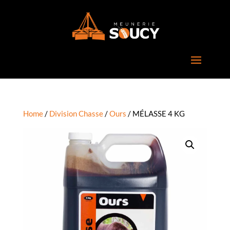
Home
/
Division Chasse
/
Ours
/ MÉLASSE 4 KG