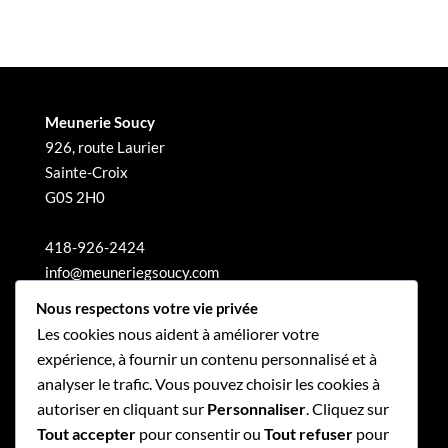
Meunerie Soucy
926, route Laurier
Sainte-Croix
G0S 2H0
418-926-2424
info@meuneriegsoucy.com
Nous respectons votre vie privée
Les cookies nous aident à améliorer votre
expérience, à fournir un contenu personnalisé et à
analyser le trafic. Vous pouvez choisir les cookies à
autoriser en cliquant sur
Personnaliser
. Cliquez sur
Tout accepter
pour consentir ou
Tout refuser
pour