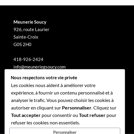
Meunerie Soucy
926, route Laurier
Sainte-Croix
G0S 2H0
418-926-2424
info@meuneriegsoucy.com
Nous respectons votre vie privée
Les cookies nous aident à améliorer votre
expérience, à fournir un contenu personnalisé et à
analyser le trafic. Vous pouvez choisir les cookies à
autoriser en cliquant sur
Personnaliser
. Cliquez sur
Tout accepter
pour consentir ou
Tout refuser
pour
refuser les cookies non essentiels.
Personnaliser