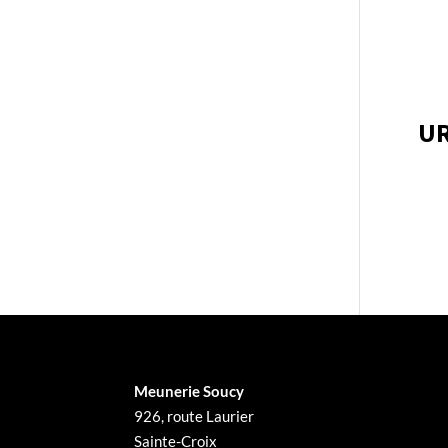
UR
Meunerie Soucy
926, route Laurier
Sainte-Croix