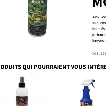
M
30% Deet 
uniqueme
indiqués 
parfum. L
l’envers 
UGS :
12
ODUITS QUI POURRAIENT VOUS INTÉR