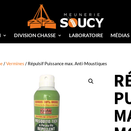
N
DIVISION CHASSE
LABORATOIRE
MÉDIAS
e
/
Vermines
/ Répulsif Puissance max. Anti-Moustiques
R
P
MA