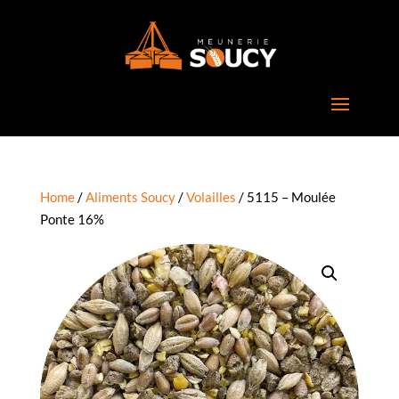
Home
/
Aliments Soucy
/
Volailles
/ 5115 – Moulée
Ponte 16%