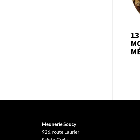
13
MO
MÉ
Meunerie Soucy
926, route Laurier
Sainte-Croix