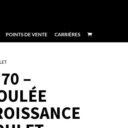
POINTS DE VENTE
CARRIÈRES
LET
70 –
OULÉE
ROISSANCE