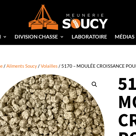
N
DIVISION CHASSE
LABORATOIRE
MÉDIAS
e
/
Aliments Soucy
/
Volailles
/ 5170 – MOULÉE CROISSANCE POU
51
M
C