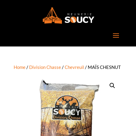
Home
/
Division Chasse
/
Chevreuil
/ MAÏS CHESNUT