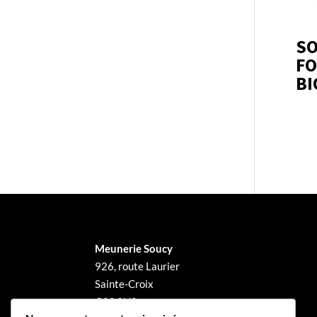
SO
F
BI
Meunerie Soucy
926, route Laurier
Sainte-Croix
G0S 2H0