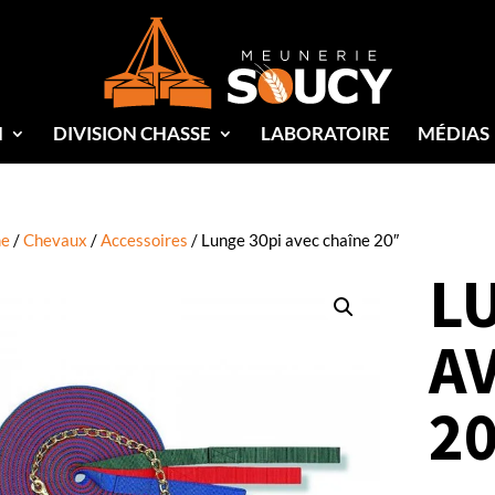
N
DIVISION CHASSE
LABORATOIRE
MÉDIAS
e
/
Chevaux
/
Accessoires
/ Lunge 30pi avec chaîne 20″
L
A
2