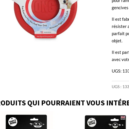
pour rame
gencives 
Il est fa
résister 
parfait p
objet.
Il est par
avec vot
UGS: 133
UGS :
133
ODUITS QUI POURRAIENT VOUS INTÉR