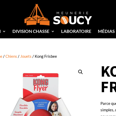
N
DIVISION CHASSE
LABORATOIRE
MÉDIAS
e
/
Chiens
/
Jouets
/ Kong Frisbee
K
F
Parce que
simples, 