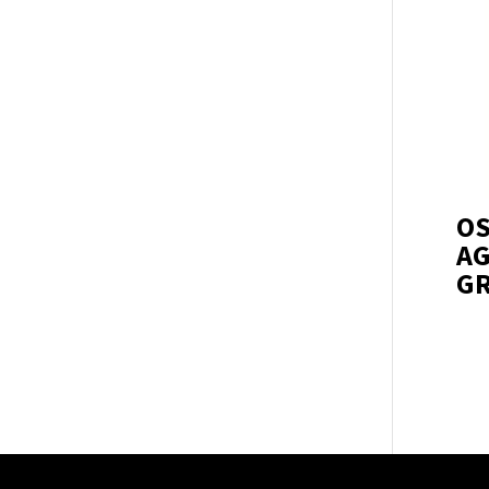
OS
AG
G