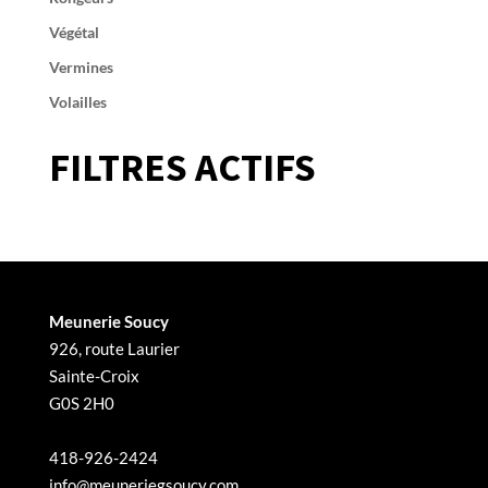
Végétal
Vermines
Volailles
FILTRES ACTIFS
Meunerie Soucy
926, route Laurier
Sainte-Croix
G0S 2H0
418-926-2424
info@meuneriegsoucy.com