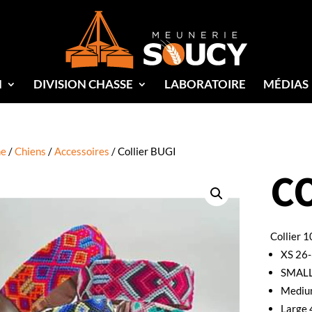
N
DIVISION CHASSE
LABORATOIRE
MÉDIAS
e
/
Chiens
/
Accessoires
/ Collier BUGI
C
Collier 1
XS 26
SMALL
Mediu
Large 