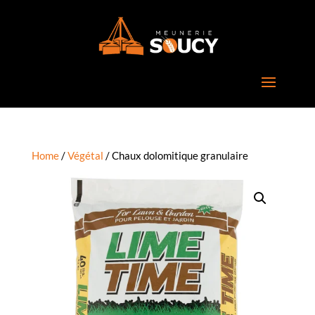
Home
/
Végétal
/ Chaux dolomitique granulaire