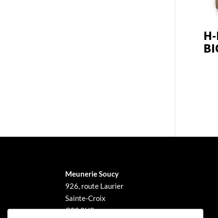
H
BI
Meunerie Soucy
926, route Laurier
Sainte-Croix
G0S 2H0