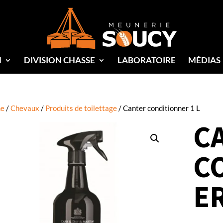
N
DIVISION CHASSE
LABORATOIRE
MÉDIAS
e
/
Chevaux
/
Produits de toilettage
/ Canter conditionner 1 L
C
C
ER