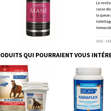
Le revita
casse des
la queue 
toilettag
immaculée
UGS :
14
ODUITS QUI POURRAIENT VOUS INTÉR