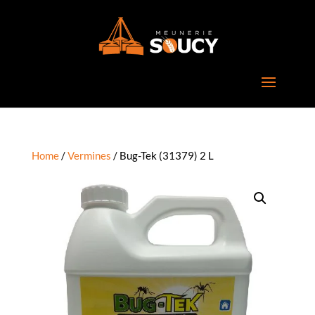
Home
/
Vermines
/ Bug-Tek (31379) 2 L