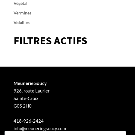
Végétal
Vermines
Volailles
FILTRES ACTIFS
Meunerie Soucy
926, route Laurier
Sainte-Croix
G0S 2H0
418-926-2424
info@meuneriegsoucy.com