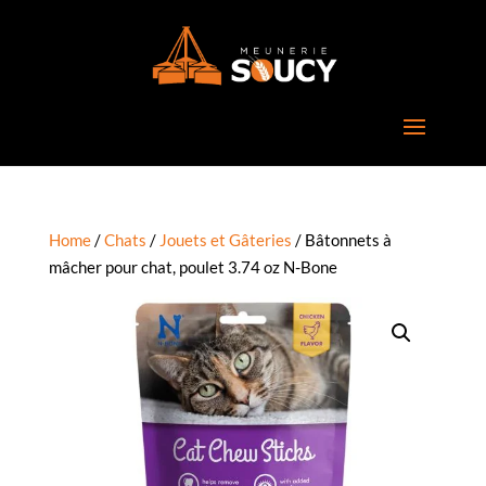
Home
/
Chats
/
Jouets et Gâteries
/ Bâtonnets à
mâcher pour chat, poulet 3.74 oz N-Bone