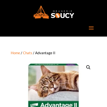
Home
/
Chats
/ Advantage II